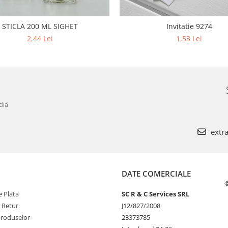
STICLA 200 ML SIGHET
Invitatie 9274
2,44 Lei
1,53 Lei
dia
extra
DATE COMERCIALE
©
 Plata
SC R & C Services SRL
e Retur
J12/827/2008
Produselor
23373785