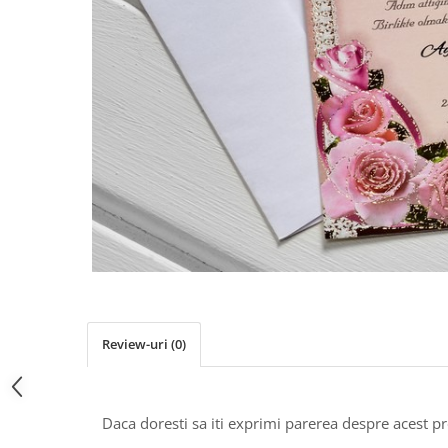
Pachete marturii
Cutii flori de hartie
Pungi si cutii prajituri
Cutii flori de sapun
Sticle si borcane
Cutii flori mixte
Cutii LUX
Aranjamente tematice
2025 Craciun
1 Martie
2020 Craciun si Anul Nou
2021 Crăciun
2022 Crăciun
2023 Crăciun
8 Martie
Paste
Review-uri
(0)
Toamna și Halloween
Valentine's Day
Buchete extravagante
Daca doresti sa iti exprimi parerea despre acest 