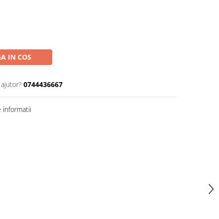
A IN COS
 ajutor?
0744436667
informatii