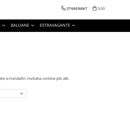
0744436667
0,00
L
BALOANE
EXTRAVAGANȚE
te si trandafiri. Invitatia contine plic alb.