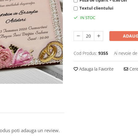
Poza de tiparit + 0,80 Lei
Textul clientului
IN STOC
ADAUG
Cod Produs:
9355
Ai nevoie de
Adauga la Favorite
Cere 
produs poti adauga un review.