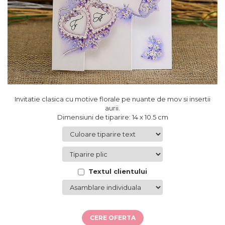
Cutii flori de hartie
Pungi si cutii prajituri
Cutii flori de sapun
Sticle si borcane
Cutii flori mixte
Cutii LUX
Aranjamente tematice
2025 Craciun
1 Martie
2020 Craciun si Anul Nou
Invitatie clasica cu motive florale pe nuante de mov si insertii
2021 Crăciun
aurii.
2022 Crăciun
Dimensiuni de tiparire: 14 x 10.5 cm
2023 Crăciun
8 Martie
Paste
Toamna și Halloween
Textul clientului
Valentine's Day
Buchete extravagante
HOME & OFFICE Deco
CERE OFERTA