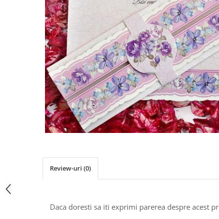
Pachete marturii
Cutii flori de hartie
Pungi si cutii prajituri
Cutii flori de sapun
Sticle si borcane
Cutii flori mixte
Cutii LUX
Aranjamente tematice
2025 Craciun
1 Martie
2020 Craciun si Anul Nou
2021 Crăciun
2022 Crăciun
2023 Crăciun
8 Martie
Paste
Review-uri
(0)
Toamna și Halloween
Valentine's Day
Buchete extravagante
Daca doresti sa iti exprimi parerea despre acest 