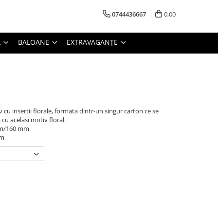
0744436667
0,00
L
BALOANE
EXTRAVAGANȚE
cu insertii florale, formata dintr-un singur carton ce se
a cu acelasi motiv floral.
 mm/160 mm
mm