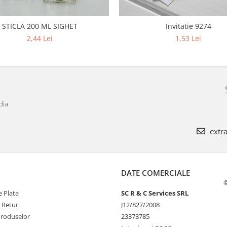
STICLA 200 ML SIGHET
Invitatie 9274
2,44 Lei
1,53 Lei
dia
extra
DATE COMERCIALE
©
 Plata
SC R & C Services SRL
e Retur
J12/827/2008
Produselor
23373785