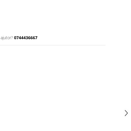
 ajutor?
0744436667