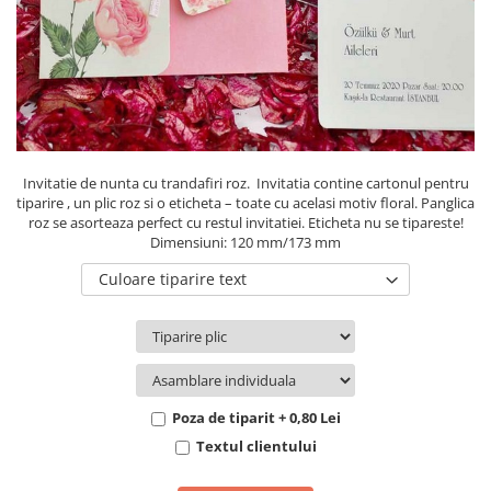
Pachete marturii
Cutii flori de hartie
Pungi si cutii prajituri
Cutii flori de sapun
Sticle si borcane
Cutii flori mixte
Cutii LUX
Aranjamente tematice
2025 Craciun
Invitatie de nunta cu trandafiri roz. Invitatia contine cartonul pentru
1 Martie
tiparire , un plic roz si o eticheta – toate cu acelasi motiv floral. Panglica
roz se asorteaza perfect cu restul invitatiei. Eticheta nu se tipareste!
2020 Craciun si Anul Nou
Dimensiuni: 120 mm/173 mm
2021 Crăciun
Culoare tiparire text
2022 Crăciun
2023 Crăciun
8 Martie
Paste
Toamna și Halloween
Poza de tiparit + 0,80 Lei
Valentine's Day
Textul clientului
Buchete extravagante