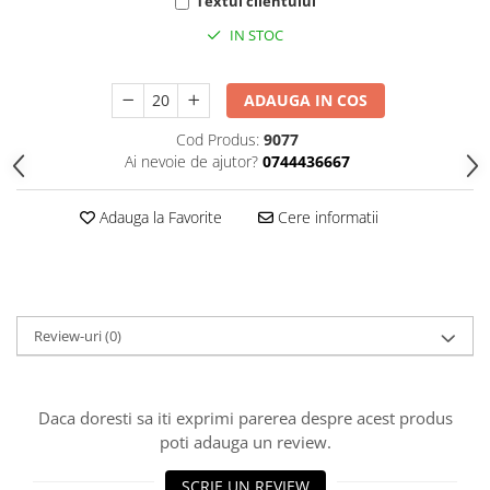
HOME & OFFICE Deco
Textul clientului
IN STOC
ADAUGA IN COS
Cod Produs:
9077
Ai nevoie de ajutor?
0744436667
Adauga la Favorite
Cere informatii
Review-uri
(0)
Daca doresti sa iti exprimi parerea despre acest produs
poti adauga un review.
SCRIE UN REVIEW