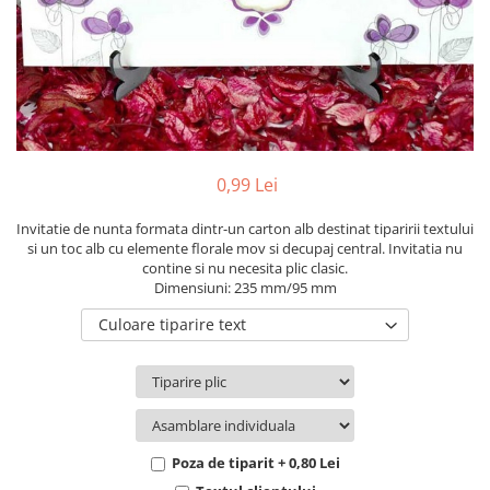
Pachete marturii
Cutii flori de hartie
Pungi si cutii prajituri
Cutii flori de sapun
Sticle si borcane
Cutii flori mixte
Cutii LUX
Aranjamente tematice
2025 Craciun
0,99 Lei
1 Martie
2020 Craciun si Anul Nou
Invitatie de nunta formata dintr-un carton alb destinat tiparirii textului
si un toc alb cu elemente florale mov si decupaj central. Invitatia nu
2021 Crăciun
contine si nu necesita plic clasic.
2022 Crăciun
Dimensiuni: 235 mm/95 mm
2023 Crăciun
Culoare tiparire text
8 Martie
Paste
Toamna și Halloween
Valentine's Day
Buchete extravagante
Poza de tiparit + 0,80 Lei