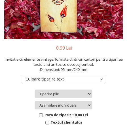
Pachete marturii
Cutii flori de hartie
Pungi si cutii prajituri
Cutii flori de sapun
Sticle si borcane
Cutii flori mixte
Cutii LUX
Aranjamente tematice
2025 Craciun
0,99 Lei
1 Martie
2020 Craciun si Anul Nou
Invitatie cu elemente vintage, formata dintr-un carton pentru tiparirea
textului si un toc cu decupaj central.
2021 Crăciun
Dimensiuni: 95 mm/240 mm
2022 Crăciun
Culoare tiparire text
2023 Crăciun
8 Martie
Paste
Toamna și Halloween
Valentine's Day
Poza de tiparit + 0,80 Lei
Buchete extravagante
Textul clientului