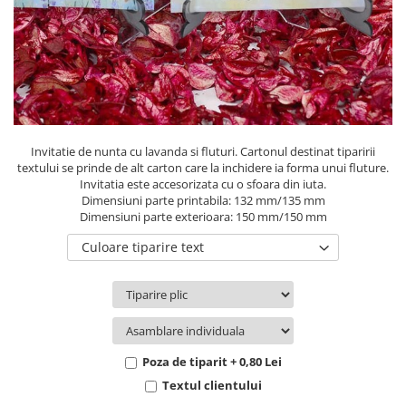
Pachete marturii
Cutii flori de hartie
Pungi si cutii prajituri
Cutii flori de sapun
Sticle si borcane
Cutii flori mixte
Cutii LUX
Aranjamente tematice
2025 Craciun
Invitatie de nunta cu lavanda si fluturi. Cartonul destinat tiparirii
1 Martie
textului se prinde de alt carton care la inchidere ia forma unui fluture.
Invitatia este accesorizata cu o sfoara din iuta.
2020 Craciun si Anul Nou
Dimensiuni parte printabila: 132 mm/135 mm
2021 Crăciun
Dimensiuni parte exterioara: 150 mm/150 mm
2022 Crăciun
Culoare tiparire text
2023 Crăciun
8 Martie
Paste
Toamna și Halloween
Valentine's Day
Poza de tiparit + 0,80 Lei
Buchete extravagante
Textul clientului