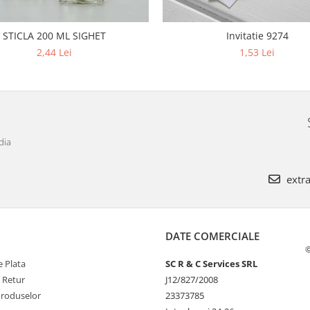
STICLA 200 ML SIGHET
Invitatie 9274
2,44 Lei
1,53 Lei
dia
extra
DATE COMERCIALE
©
 Plata
SC R & C Services SRL
e Retur
J12/827/2008
Produselor
23373785