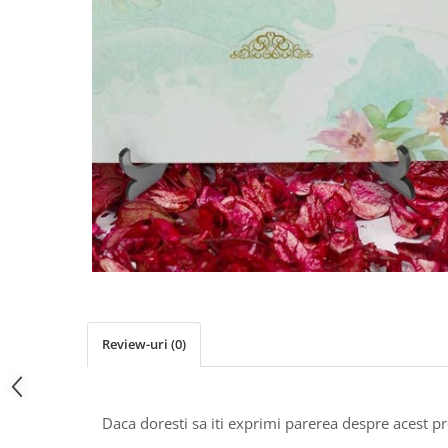
Pachete marturii
Cutii flori de hartie
Pungi si cutii prajituri
Cutii flori de sapun
Sticle si borcane
Cutii flori mixte
Cutii LUX
Aranjamente tematice
2025 Craciun
1 Martie
2020 Craciun si Anul Nou
2021 Crăciun
2022 Crăciun
2023 Crăciun
8 Martie
Paste
Review-uri
(0)
Toamna și Halloween
Valentine's Day
Buchete extravagante
Daca doresti sa iti exprimi parerea despre acest 