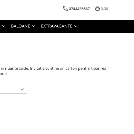
0744436667
0,00
L
BALOANE
EXTRAVAGANȚE
 in nuante calde. Invitatia contine un carton pentru tiparirea
oral.