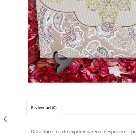
Pachete marturii
Cutii flori de hartie
Pungi si cutii prajituri
Cutii flori de sapun
Sticle si borcane
Cutii flori mixte
Cutii LUX
Aranjamente tematice
2025 Craciun
1 Martie
2020 Craciun si Anul Nou
2021 Crăciun
2022 Crăciun
2023 Crăciun
8 Martie
Paste
Review-uri
(0)
Toamna și Halloween
Valentine's Day
Buchete extravagante
Daca doresti sa iti exprimi parerea despre acest 