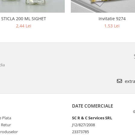
STICLA 200 ML SIGHET
Invitatie 9274
2,44 Lei
1,53 Lei
dia
extra
DATE COMERCIALE
©
 Plata
SC R & C Services SRL
e Retur
J12/827/2008
Produselor
23373785