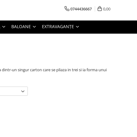
0744436667
0,00
L
BALOANE
EXTRAVAGANȚE
dintr-un singur carton care se pliaza in trei si ia forma unui