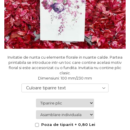
Cutii flori de hartie
Pungi si cutii prajituri
Cutii flori de sapun
Sticle si borcane
Cutii flori mixte
Cutii LUX
Aranjamente tematice
2025 Craciun
1 Martie
2020 Craciun si Anul Nou
Invitatie de nunta cu elemente florale in nuante calde. Partea
2021 Crăciun
printabila se introduce intr-un toc care contine acelasi motiv
2022 Crăciun
floral si este accesorizat cu o fundita. Invitatia nu contine plic
clasic.
2023 Crăciun
Dimensiuni: 100 mm/230 mm
8 Martie
Paste
Culoare tiparire text
Toamna și Halloween
Valentine's Day
Buchete extravagante
HOME & OFFICE Deco
Poza de tiparit + 0,80 Lei