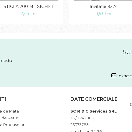
STICLA 200 ML SIGHET
Invitatie 9274
2,44 Lei
1,53 Lei
SU
l media
extrav
NTI
DATE COMERCIALE
©
 de Plata
SC R & C Services SRL
a de Retur
J12/827/2008
ia Produselor
23373785
Intre lacuri 24-26