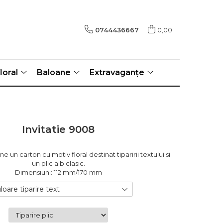
0744436667
0,00
loral
Baloane
Extravaganțe
Invitatie 9008
ne un carton cu motiv floral destinat tiparirii textului si
un plic alb clasic.
Dimensiuni: 112 mm/170 mm
loare tiparire text