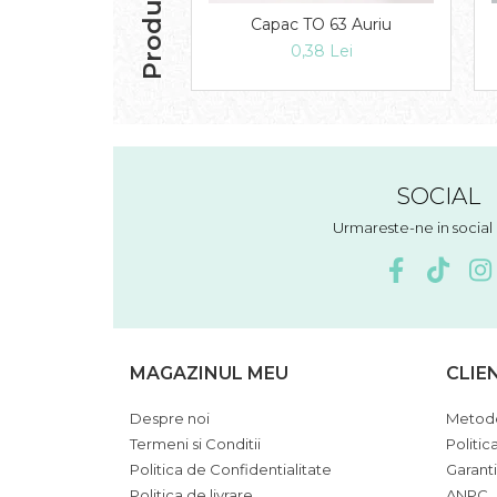
Capac TO 63 Auriu
0,38 Lei
SOCIAL
Urmareste-ne in socia
MAGAZINUL MEU
CLIE
Despre noi
Metode
Termeni si Conditii
Politic
Politica de Confidentialitate
Garant
Politica de livrare
ANPC