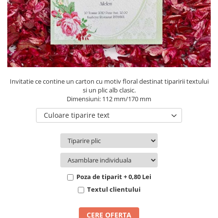
Pachete marturii
Cutii flori de hartie
Pungi si cutii prajituri
Cutii flori de sapun
Sticle si borcane
Cutii flori mixte
Cutii LUX
Aranjamente tematice
2025 Craciun
Invitatie ce contine un carton cu motiv floral destinat tiparirii textului
1 Martie
si un plic alb clasic.
Dimensiuni: 112 mm/170 mm
2020 Craciun si Anul Nou
2021 Crăciun
Culoare tiparire text
2022 Crăciun
2023 Crăciun
8 Martie
Paste
Poza de tiparit + 0,80 Lei
Toamna și Halloween
Textul clientului
Valentine's Day
Buchete extravagante
CERE OFERTA