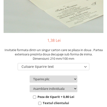
Pachete marturii
Cutii flori de hartie
Pungi si cutii prajituri
Cutii flori de sapun
Sticle si borcane
Cutii flori mixte
Cutii LUX
Aranjamente tematice
2025 Craciun
1,38 Lei
1 Martie
2020 Craciun si Anul Nou
Invitatie formata dintr-un singur carton care se pliaza in doua . Partea
exterioara prezinta doua decupaje sub forma de inima.
2021 Crăciun
Dimensiuni: 210 mm/100 mm
2022 Crăciun
Culoare tiparire text
2023 Crăciun
8 Martie
Paste
Toamna și Halloween
Valentine's Day
Poza de tiparit + 0,80 Lei
Buchete extravagante
Textul clientului