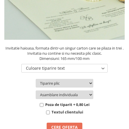
Pachete marturii
Cutii flori de hartie
Pungi si cutii prajituri
Cutii flori de sapun
Sticle si borcane
Cutii flori mixte
Cutii LUX
Aranjamente tematice
2025 Craciun
Invitatie haioasa, formata dintr-un singur carton care se pliaza in trei .
1 Martie
Invitatia nu contine si nu necesita plic clasic.
Dimensiuni: 165 mm/100 mm
2020 Craciun si Anul Nou
2021 Crăciun
Culoare tiparire text
2022 Crăciun
2023 Crăciun
8 Martie
Paste
Poza de tiparit + 0,80 Lei
Toamna și Halloween
Textul clientului
Valentine's Day
Buchete extravagante
CERE OFERTA