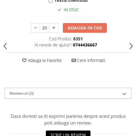
HOME & OFFICE Deco
Textul clientului
IN STOC
ADAUGA IN COS
Cod Produs:
8351
Ai nevoie de ajutor?
0744436667
Adauga la Favorite
Cere informatii
Review-uri
(0)
Daca doresti sa iti exprimi parerea despre acest produs
poti adauga un review.
SCRIE UN REVIEW