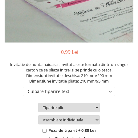
Pachete marturii
Cutii flori de hartie
Pungi si cutii prajituri
Cutii flori de sapun
Sticle si borcane
Cutii flori mixte
Cutii LUX
Aranjamente tematice
2025 Craciun
0,99 Lei
1 Martie
2020 Craciun si Anul Nou
Invitatie de nunta haioasa . Invitatia este formata dintr-un singur
carton ce se pliaza in trei si se prinde cu o teaca.
2021 Crăciun
Dimensiuni invitatie deschisa: 210 mm/290 mm
2022 Crăciun
Dimensiune invitatie pliata: 210 mm/95 mm
2023 Crăciun
Culoare tiparire text
8 Martie
Paste
Toamna și Halloween
Valentine's Day
Buchete extravagante
Poza de tiparit + 0,80 Lei