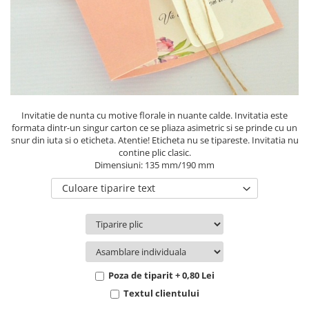
Pachete marturii
Cutii flori de hartie
Pungi si cutii prajituri
Cutii flori de sapun
Sticle si borcane
Cutii flori mixte
Cutii LUX
Aranjamente tematice
2025 Craciun
Invitatie de nunta cu motive florale in nuante calde. Invitatia este
1 Martie
formata dintr-un singur carton ce se pliaza asimetric si se prinde cu un
snur din iuta si o eticheta. Atentie! Eticheta nu se tipareste. Invitatia nu
2020 Craciun si Anul Nou
contine plic clasic.
2021 Crăciun
Dimensiuni: 135 mm/190 mm
2022 Crăciun
Culoare tiparire text
2023 Crăciun
8 Martie
Paste
Toamna și Halloween
Valentine's Day
Poza de tiparit + 0,80 Lei
Buchete extravagante
Textul clientului