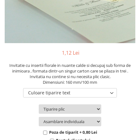
Pachete marturii
Cutii flori de hartie
Pungi si cutii prajituri
Cutii flori de sapun
Sticle si borcane
Cutii flori mixte
Cutii LUX
Aranjamente tematice
2025 Craciun
1,12 Lei
1 Martie
2020 Craciun si Anul Nou
Invitatie cu insertii florale in nuante calde si decupaj sub forma de
inimioara , formata dintr-un singur carton care se pliaza in trei .
2021 Crăciun
Invitatia nu contine si nu necesita plic clasic.
2022 Crăciun
Dimensiuni: 160 mm/100 mm
2023 Crăciun
Culoare tiparire text
8 Martie
Paste
Toamna și Halloween
Valentine's Day
Buchete extravagante
Poza de tiparit + 0,80 Lei