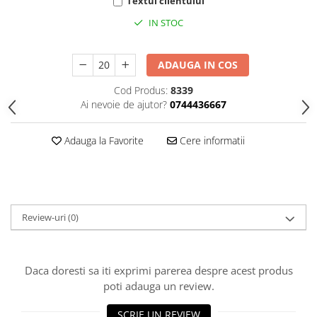
HOME & OFFICE Deco
Textul clientului
IN STOC
ADAUGA IN COS
Cod Produs:
8339
Ai nevoie de ajutor?
0744436667
Adauga la Favorite
Cere informatii
Review-uri
(0)
Daca doresti sa iti exprimi parerea despre acest produs
poti adauga un review.
SCRIE UN REVIEW