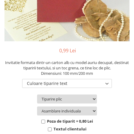
Pachete marturii
Cutii flori de hartie
Pungi si cutii prajituri
Cutii flori de sapun
Sticle si borcane
Cutii flori mixte
Cutii LUX
Aranjamente tematice
2025 Craciun
0,99 Lei
1 Martie
2020 Craciun si Anul Nou
Invitatie formata dintr-un carton alb cu model auriu decupat, destinat
tiparirii textului, si un toc grena, ce tine loc de plic.
2021 Crăciun
Dimensiuni: 100 mm/200 mm
2022 Crăciun
Culoare tiparire text
2023 Crăciun
8 Martie
Paste
Toamna și Halloween
Valentine's Day
Poza de tiparit + 0,80 Lei
Buchete extravagante
Textul clientului