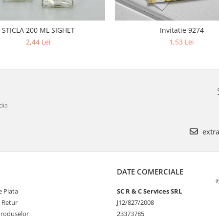
STICLA 200 ML SIGHET
Invitatie 9274
2,44 Lei
1,53 Lei
dia
extra
DATE COMERCIALE
©
 Plata
SC R & C Services SRL
e Retur
J12/827/2008
Produselor
23373785