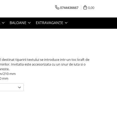
0744436667
0,00
L
BALOANE
EXTRAVAGANȚE
destinat tiparirii textului se introduce intr-un toc kraft de
irilor. Invitatia este accesorizata cu un snur de iuta si o
areste.
 mm/210 mm
50 mm