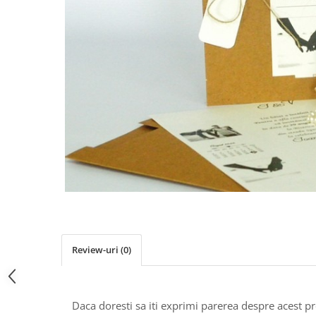
Pachete marturii
Cutii flori de hartie
Pungi si cutii prajituri
Cutii flori de sapun
Sticle si borcane
Cutii flori mixte
Cutii LUX
Aranjamente tematice
2025 Craciun
1 Martie
2020 Craciun si Anul Nou
2021 Crăciun
2022 Crăciun
2023 Crăciun
8 Martie
Paste
Review-uri
(0)
Toamna și Halloween
Valentine's Day
Buchete extravagante
Daca doresti sa iti exprimi parerea despre acest 