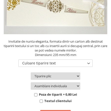
Pachete marturii
Cutii flori de hartie
Pungi si cutii prajituri
Cutii flori de sapun
Sticle si borcane
Cutii flori mixte
Cutii LUX
Aranjamente tematice
2025 Craciun
Invitatie de nunta eleganta, formata dintr-un carton alb destinat
1 Martie
tiparirii textului si un toc alb cu insertii aurii si decupaj central, prin care
se pot vedea numele mirilor.
2020 Craciun si Anul Nou
Dimensiuni: 235 mm/95 mm
2021 Crăciun
Culoare tiparire text
2022 Crăciun
2023 Crăciun
8 Martie
Paste
Toamna și Halloween
Poza de tiparit + 0,80 Lei
Valentine's Day
Textul clientului
Buchete extravagante