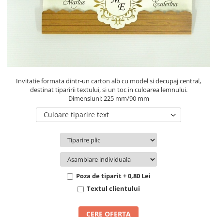
Pachete marturii
Cutii flori de hartie
Pungi si cutii prajituri
Cutii flori de sapun
Sticle si borcane
Cutii flori mixte
Cutii LUX
Aranjamente tematice
2025 Craciun
Invitatie formata dintr-un carton alb cu model si decupaj central,
1 Martie
destinat tiparirii textului, si un toc in culoarea lemnului.
Dimensiuni: 225 mm/90 mm
2020 Craciun si Anul Nou
2021 Crăciun
Culoare tiparire text
2022 Crăciun
2023 Crăciun
8 Martie
Paste
Poza de tiparit + 0,80 Lei
Toamna și Halloween
Textul clientului
Valentine's Day
Buchete extravagante
CERE OFERTA