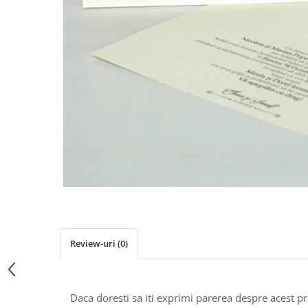
Pachete marturii
Cutii flori de hartie
Pungi si cutii prajituri
Cutii flori de sapun
Sticle si borcane
Cutii flori mixte
Cutii LUX
Aranjamente tematice
2025 Craciun
1 Martie
2020 Craciun si Anul Nou
2021 Crăciun
2022 Crăciun
2023 Crăciun
8 Martie
Paste
Review-uri
(0)
Toamna și Halloween
Valentine's Day
Buchete extravagante
Daca doresti sa iti exprimi parerea despre acest 