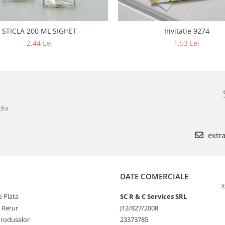
STICLA 200 ML SIGHET
Invitatie 9274
2,44 Lei
1,53 Lei
dia
extra
DATE COMERCIALE
©
 Plata
SC R & C Services SRL
e Retur
J12/827/2008
Produselor
23373785