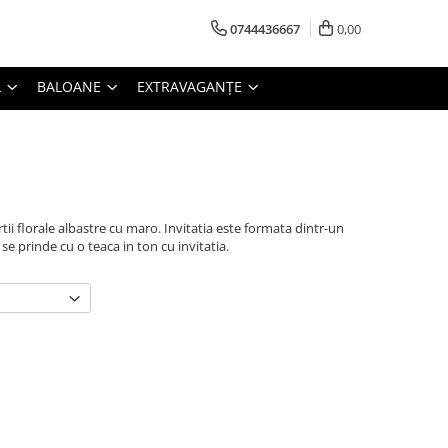
0744436667
0,00
L
BALOANE
EXTRAVAGANȚE
tii florale albastre cu maro. Invitatia este formata dintr-un
 se prinde cu o teaca in ton cu invitatia.