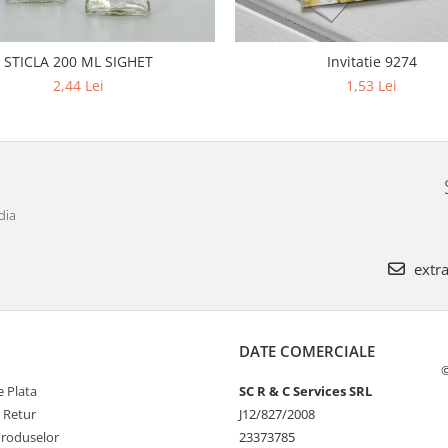
STICLA 200 ML SIGHET
Invitatie 9274
2,44 Lei
1,53 Lei
dia
extra
DATE COMERCIALE
©
 Plata
SC R & C Services SRL
e Retur
J12/827/2008
Produselor
23373785