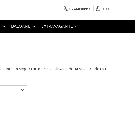
0744436667
0,00
L
BALOANE
EXTRAVAGANȚE
 dintr-un singur carton ce se pliaza in doua si se prinde cu o