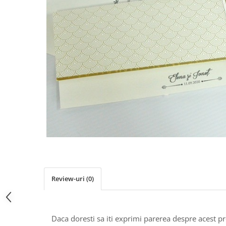
Pachete marturii
Cutii flori de hartie
Pungi si cutii prajituri
Cutii flori de sapun
Sticle si borcane
Cutii flori mixte
Cutii LUX
Aranjamente tematice
2025 Craciun
1 Martie
2020 Craciun si Anul Nou
2021 Crăciun
2022 Crăciun
2023 Crăciun
8 Martie
Paste
Review-uri
(0)
Toamna și Halloween
Valentine's Day
Buchete extravagante
Daca doresti sa iti exprimi parerea despre acest 