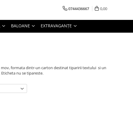
0744436667
0,00
L
BALOANE
EXTRAVAGANȚE
 mov, formata dintr-un carton destinat tiparirii textului si un
 Eticheta nu se tipareste.