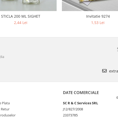
STICLA 200 ML SIGHET
Invitatie 9274
2,44 Lei
1,53 Lei
dia
extra
DATE COMERCIALE
©
 Plata
SC R & C Services SRL
e Retur
J12/827/2008
Produselor
23373785