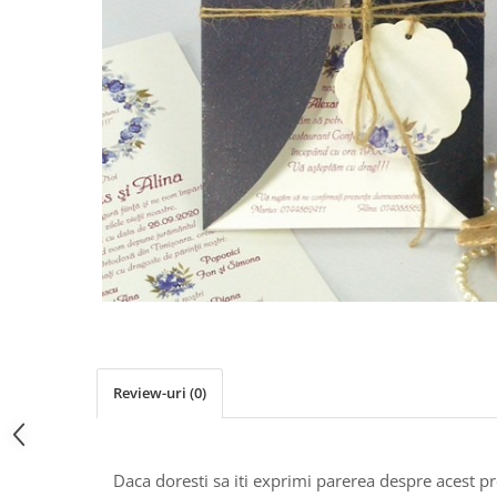
Pachete marturii
Cutii flori de hartie
Pungi si cutii prajituri
Cutii flori de sapun
Sticle si borcane
Cutii flori mixte
Cutii LUX
Aranjamente tematice
2025 Craciun
1 Martie
2020 Craciun si Anul Nou
2021 Crăciun
2022 Crăciun
2023 Crăciun
8 Martie
Paste
Review-uri
(0)
Toamna și Halloween
Valentine's Day
Buchete extravagante
Daca doresti sa iti exprimi parerea despre acest 