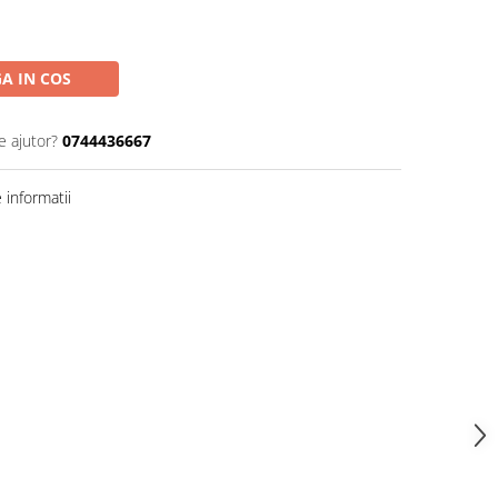
A IN COS
e ajutor?
0744436667
informatii