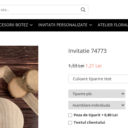
CESORII BOTEZ
INVITATII PERSONALIZATE
ATELIER FLORA
Invitatie 74773
1,33 Lei
1,21 Lei
Culoare tiparire text
Poza de tiparit + 0,80 Lei
Textul clientului