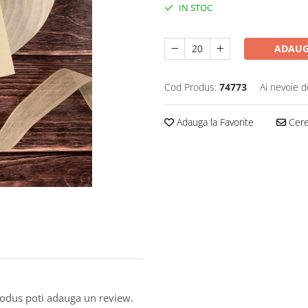
IN STOC
ADAUG
Cod Produs:
74773
Ai nevoie d
Adauga la Favorite
Cere 
produs poti adauga un review.