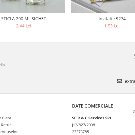
STICLA 200 ML SIGHET
Invitatie 9274
2,44 Lei
1,53 Lei
dia
extra
DATE COMERCIALE
©
 Plata
SC R & C Services SRL
e Retur
J12/827/2008
Produselor
23373785