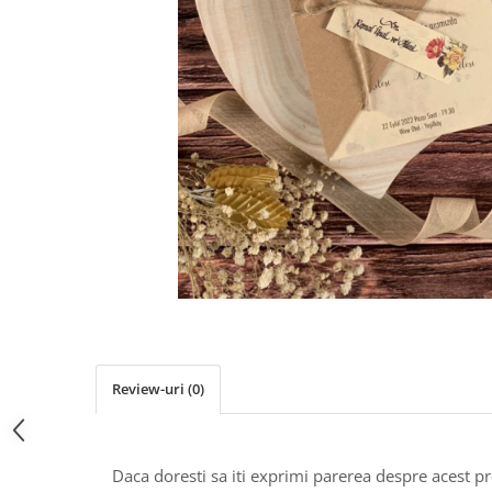
Pachete marturii
Cutii flori de hartie
Pungi si cutii prajituri
Cutii flori de sapun
Sticle si borcane
Cutii flori mixte
Cutii LUX
Aranjamente tematice
2025 Craciun
1 Martie
2020 Craciun si Anul Nou
2021 Crăciun
2022 Crăciun
2023 Crăciun
8 Martie
Paste
Review-uri
(0)
Toamna și Halloween
Valentine's Day
Buchete extravagante
Daca doresti sa iti exprimi parerea despre acest 