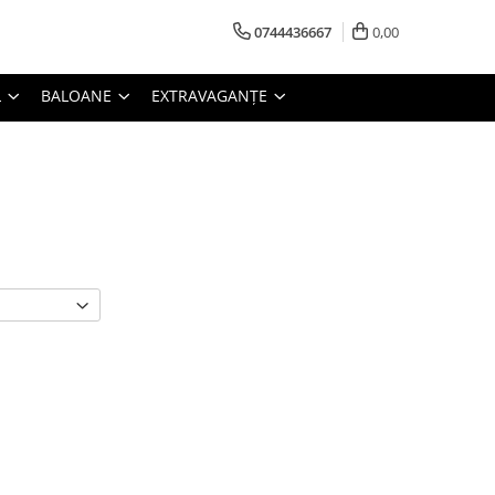
0744436667
0,00
L
BALOANE
EXTRAVAGANȚE