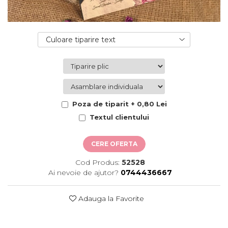
Cutii flori de hartie
Pungi si cutii prajituri
Cutii flori de sapun
Sticle si borcane
Cutii flori mixte
Culoare tiparire text
Cutii LUX
Aranjamente tematice
2025 Craciun
1 Martie
2020 Craciun si Anul Nou
Poza de tiparit + 0,80 Lei
2021 Crăciun
2022 Crăciun
Textul clientului
2023 Crăciun
8 Martie
CERE OFERTA
Paste
Cod Produs:
52528
Toamna și Halloween
Ai nevoie de ajutor?
0744436667
Valentine's Day
Buchete extravagante
Adauga la Favorite
HOME & OFFICE Deco