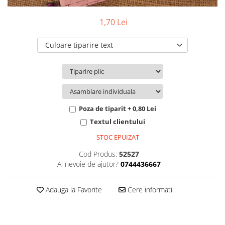
Pachete marturii
Cutii flori de hartie
Pungi si cutii prajituri
1,70 Lei
Cutii flori de sapun
Sticle si borcane
Cutii flori mixte
Culoare tiparire text
Cutii LUX
Aranjamente tematice
2025 Craciun
1 Martie
2020 Craciun si Anul Nou
Poza de tiparit + 0,80 Lei
2021 Crăciun
Textul clientului
2022 Crăciun
STOC EPUIZAT
2023 Crăciun
Cod Produs:
52527
8 Martie
Ai nevoie de ajutor?
0744436667
Paste
Toamna și Halloween
Adauga la Favorite
Cere informatii
Valentine's Day
Buchete extravagante