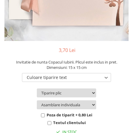
Pachete marturii
Cutii flori de hartie
Pungi si cutii prajituri
Cutii flori de sapun
Sticle si borcane
Cutii flori mixte
Cutii LUX
Aranjamente tematice
2025 Craciun
3,70 Lei
1 Martie
2020 Craciun si Anul Nou
Invitatie de nunta Copacul Iubirii. Plicul este inclus in pret.
Dimensiuni: 15 x 15 cm
2021 Crăciun
Culoare tiparire text
2022 Crăciun
2023 Crăciun
8 Martie
Paste
Toamna și Halloween
Poza de tiparit + 0,80 Lei
Valentine's Day
Textul clientului
Buchete extravagante
IN STOC