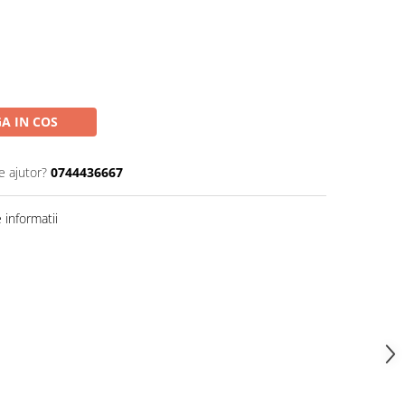
A IN COS
e ajutor?
0744436667
informatii