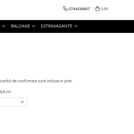
0744436667
0,00
L
BALOANE
EXTRAVAGANȚE
si cardul de confirmare sunt incluse in pret.
 6,8 cm