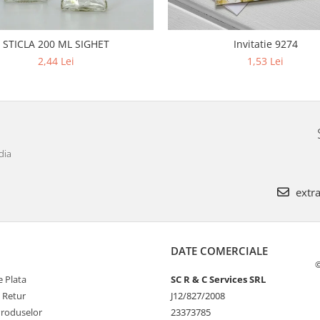
STICLA 200 ML SIGHET
Invitatie 9274
2,44 Lei
1,53 Lei
dia
extra
DATE COMERCIALE
©
 Plata
SC R & C Services SRL
e Retur
J12/827/2008
Produselor
23373785