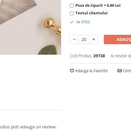
Poza de tiparit + 0,80 Lei
Textul clientului
IN STOC
ADAUG
Cod Produs:
39738
Ai nevoie d
Adauga la Favorite
Cere 
produs poti adauga un review.