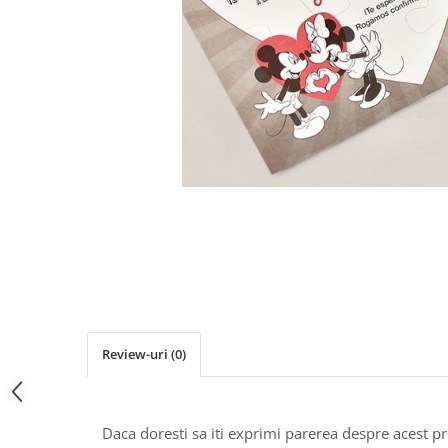
Pachete marturii
Cutii flori de hartie
Pungi si cutii prajituri
Cutii flori de sapun
Sticle si borcane
Cutii flori mixte
Cutii LUX
Aranjamente tematice
2025 Craciun
1 Martie
2020 Craciun si Anul Nou
2021 Crăciun
2022 Crăciun
2023 Crăciun
8 Martie
Paste
Review-uri
(0)
Toamna și Halloween
Valentine's Day
Buchete extravagante
Daca doresti sa iti exprimi parerea despre acest 