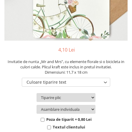
Pachete marturii
Cutii flori de hartie
Pungi si cutii prajituri
Cutii flori de sapun
Sticle si borcane
Cutii flori mixte
Cutii LUX
Aranjamente tematice
2025 Craciun
4,10 Lei
1 Martie
2020 Craciun si Anul Nou
Invitatie de nunta „Mr and Mrs”, cu elemente florale si o bicicleta in
culori calde. Plicul kraft este inclus in pretul invitatiei.
2021 Crăciun
Dimensiuni: 11,7 x 18 cm
2022 Crăciun
Culoare tiparire text
2023 Crăciun
8 Martie
Paste
Toamna și Halloween
Valentine's Day
Poza de tiparit + 0,80 Lei
Buchete extravagante
Textul clientului