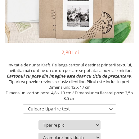
Pachete marturii
Cutii flori de hartie
Pungi si cutii prajituri
Cutii flori de sapun
Sticle si borcane
Cutii flori mixte
Cutii LUX
Aranjamente tematice
2025 Craciun
2,80 Lei
1 Martie
2020 Craciun si Anul Nou
Invitatie de nunta Kraft. Pe langa cartonul destinat printarii textului,
invitatia mai contine un carton pe care se pot atasa poze ale mirilor.
2021 Crăciun
Cartonul cu poze din imagine este doar cu titlu de prezentare
.
2022 Crăciun
Tiparirea pozelor revine exclusiv clientilor. Plicul este inclus in pret.
Dimensiuni: 12 X 17 cm
2023 Crăciun
Dimensiuni carton poze: 4,8 x 13 cm / Dimensiunea fiecarei poze: 3,5 x
8 Martie
3,5 cm
Paste
Culoare tiparire text
Toamna și Halloween
Valentine's Day
Buchete extravagante