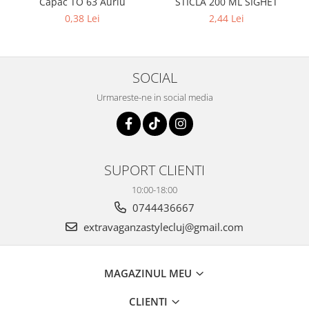
Capac TO 63 Auriu
STICLA 200 ML SIGHET
0,38 Lei
2,44 Lei
SOCIAL
Urmareste-ne in social media
SUPORT CLIENTI
10:00-18:00
0744436667
extravaganzastylecluj@gmail.com
MAGAZINUL MEU
CLIENTI