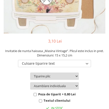
Pachete marturii
Cutii flori de hartie
Pungi si cutii prajituri
Cutii flori de sapun
Sticle si borcane
Cutii flori mixte
Cutii LUX
Aranjamente tematice
2025 Craciun
3,10 Lei
1 Martie
2020 Craciun si Anul Nou
Invitatie de nunta haioasa „Masina Vintage”. Plicul este inclus in pret.
Dimensiuni: 15 x 15,2 cm
2021 Crăciun
Culoare tiparire text
2022 Crăciun
2023 Crăciun
8 Martie
Paste
Toamna și Halloween
Poza de tiparit + 0,80 Lei
Valentine's Day
Textul clientului
Buchete extravagante
IN STOC