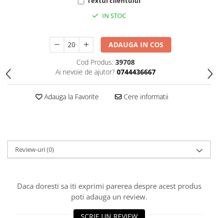
HOME & OFFICE Deco
Textul clientului
IN STOC
ADAUGA IN COS
Cod Produs:
39708
Ai nevoie de ajutor?
0744436667
Adauga la Favorite
Cere informatii
Review-uri
(0)
Daca doresti sa iti exprimi parerea despre acest produs
poti adauga un review.
SCRIE UN REVIEW