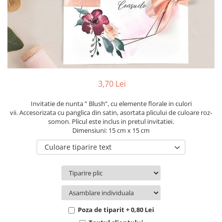
Pachete marturii
Cutii flori de hartie
Pungi si cutii prajituri
Cutii flori de sapun
Sticle si borcane
Cutii flori mixte
Cutii LUX
Aranjamente tematice
2025 Craciun
3,70 Lei
1 Martie
2020 Craciun si Anul Nou
Invitatie de nunta ” Blush”, cu elemente florale in culori
vii. Accesorizata cu panglica din satin, asortata plicului de culoare roz-
2021 Crăciun
somon. Plicul este inclus in pretul invitatiei.
2022 Crăciun
Dimensiuni: 15 cm x 15 cm
2023 Crăciun
Culoare tiparire text
8 Martie
Paste
Toamna și Halloween
Valentine's Day
Buchete extravagante
Poza de tiparit + 0,80 Lei