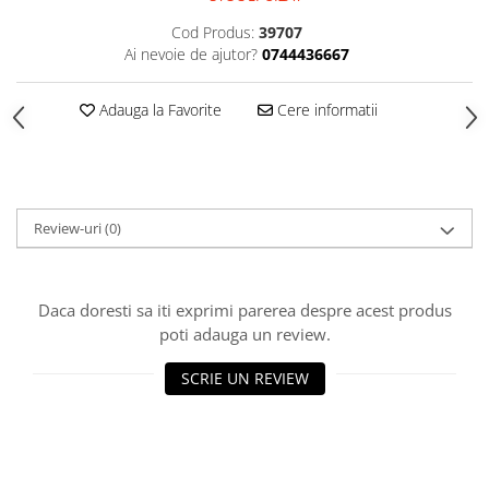
HOME & OFFICE Deco
Cod Produs:
39707
Ai nevoie de ajutor?
0744436667
Adauga la Favorite
Cere informatii
Review-uri
(0)
Daca doresti sa iti exprimi parerea despre acest produs
poti adauga un review.
SCRIE UN REVIEW