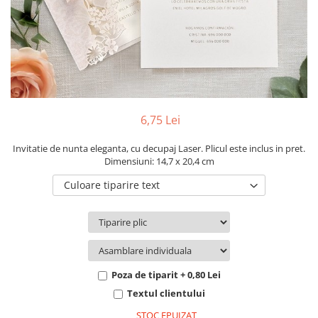
Pachete marturii
Cutii flori de hartie
Pungi si cutii prajituri
Cutii flori de sapun
Sticle si borcane
Cutii flori mixte
Cutii LUX
Aranjamente tematice
2025 Craciun
6,75 Lei
1 Martie
2020 Craciun si Anul Nou
Invitatie de nunta eleganta, cu decupaj Laser. Plicul este inclus in pret.
Dimensiuni: 14,7 x 20,4 cm
2021 Crăciun
Culoare tiparire text
2022 Crăciun
2023 Crăciun
8 Martie
Paste
Toamna și Halloween
Poza de tiparit + 0,80 Lei
Valentine's Day
Textul clientului
Buchete extravagante
STOC EPUIZAT