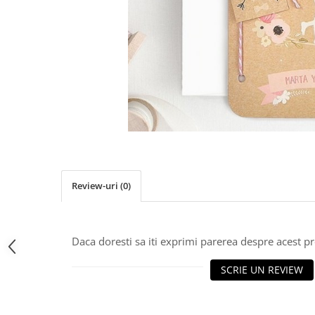
Pachete marturii
Cutii flori de hartie
Pungi si cutii prajituri
Cutii flori de sapun
Sticle si borcane
Cutii flori mixte
Cutii LUX
Aranjamente tematice
2025 Craciun
1 Martie
2020 Craciun si Anul Nou
2021 Crăciun
2022 Crăciun
Review-uri
(0)
2023 Crăciun
8 Martie
Paste
Daca doresti sa iti exprimi parerea despre acest 
Toamna și Halloween
SCRIE UN REVIEW
Valentine's Day
Buchete extravagante