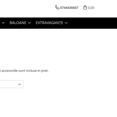
0744436667
0,00
L
BALOANE
EXTRAVAGANȚE
i accesoriile sunt incluse in pret.