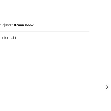
e ajutor?
0744436667
informatii