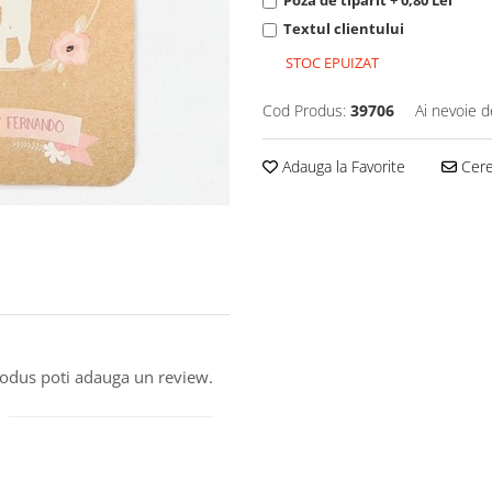
Poza de tiparit + 0,80 Lei
Textul clientului
STOC EPUIZAT
Cod Produs:
39706
Ai nevoie d
Adauga la Favorite
Cere 
produs poti adauga un review.