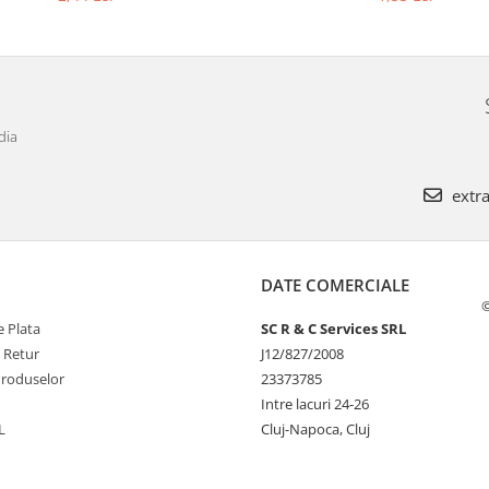
dia
extra
DATE COMERCIALE
©
 Plata
SC R & C Services SRL
e Retur
J12/827/2008
Produselor
23373785
Intre lacuri 24-26
L
Cluj-Napoca, Cluj