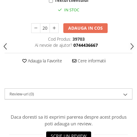
HOME & OFFICE Deco
Textul clientului
IN STOC
ADAUGA IN COS
Cod Produs:
39703
Ai nevoie de ajutor?
0744436667
Adauga la Favorite
Cere informatii
Review-uri
(0)
Daca doresti sa iti exprimi parerea despre acest produs
poti adauga un review.
SCRIE UN REVIEW