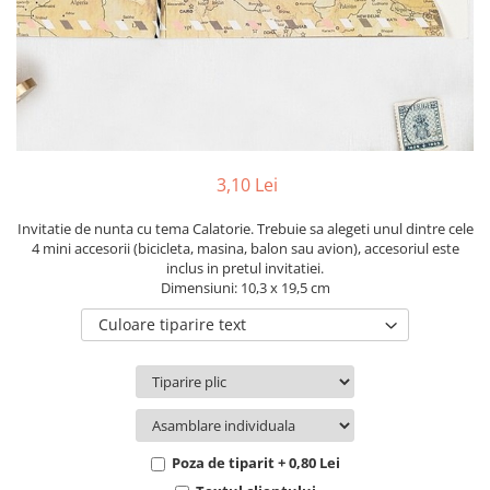
Pachete marturii
Cutii flori de hartie
Pungi si cutii prajituri
Cutii flori de sapun
Sticle si borcane
Cutii flori mixte
Cutii LUX
Aranjamente tematice
2025 Craciun
3,10 Lei
1 Martie
2020 Craciun si Anul Nou
Invitatie de nunta cu tema Calatorie. Trebuie sa alegeti unul dintre cele
4 mini accesorii (bicicleta, masina, balon sau avion), accesoriul este
2021 Crăciun
inclus in pretul invitatiei.
2022 Crăciun
Dimensiuni: 10,3 x 19,5 cm
2023 Crăciun
Culoare tiparire text
8 Martie
Paste
Toamna și Halloween
Valentine's Day
Buchete extravagante
Poza de tiparit + 0,80 Lei