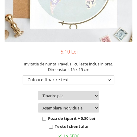
Pachete marturii
Cutii flori de hartie
Pungi si cutii prajituri
Cutii flori de sapun
Sticle si borcane
Cutii flori mixte
Cutii LUX
Aranjamente tematice
2025 Craciun
5,10 Lei
1 Martie
2020 Craciun si Anul Nou
Invitatie de nunta Travel. Plicul este inclus in pret.
Dimensiuni: 15 x 15 cm
2021 Crăciun
Culoare tiparire text
2022 Crăciun
2023 Crăciun
8 Martie
Paste
Toamna și Halloween
Poza de tiparit + 0,80 Lei
Valentine's Day
Textul clientului
Buchete extravagante
IN STOC