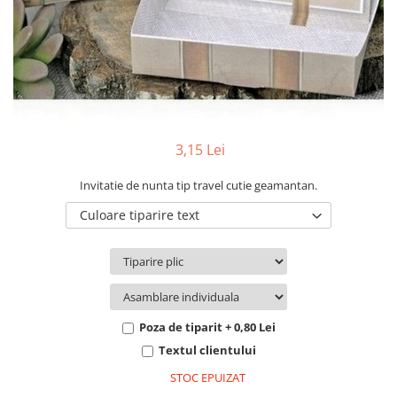
Pachete marturii
Cutii flori de hartie
Pungi si cutii prajituri
Cutii flori de sapun
Sticle si borcane
Cutii flori mixte
Cutii LUX
Aranjamente tematice
2025 Craciun
3,15 Lei
1 Martie
2020 Craciun si Anul Nou
Invitatie de nunta tip travel cutie geamantan.
2021 Crăciun
Culoare tiparire text
2022 Crăciun
2023 Crăciun
8 Martie
Paste
Toamna și Halloween
Poza de tiparit + 0,80 Lei
Valentine's Day
Textul clientului
Buchete extravagante
STOC EPUIZAT