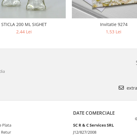
STICLA 200 ML SIGHET
Invitatie 9274
2,44 Lei
1,53 Lei
dia
extra
DATE COMERCIALE
©
 Plata
SC R & C Services SRL
e Retur
J12/827/2008