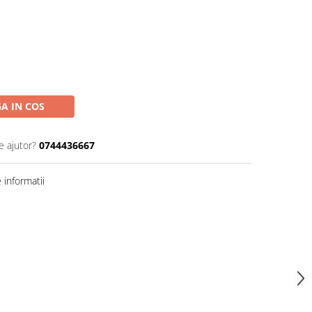
A IN COS
e ajutor?
0744436667
informatii