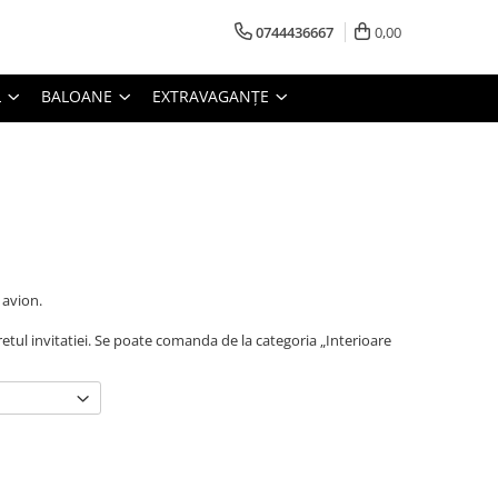
0744436667
0,00
L
BALOANE
EXTRAVAGANȚE
 avion.
pretul invitatiei. Se poate comanda de la categoria „Interioare