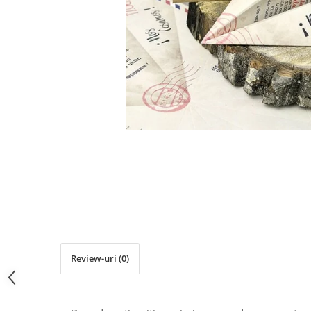
Pachete marturii
Cutii flori de hartie
Pungi si cutii prajituri
Cutii flori de sapun
Sticle si borcane
Cutii flori mixte
Cutii LUX
Aranjamente tematice
2025 Craciun
1 Martie
2020 Craciun si Anul Nou
2021 Crăciun
2022 Crăciun
2023 Crăciun
8 Martie
Paste
Toamna și Halloween
Review-uri
(0)
Valentine's Day
Buchete extravagante