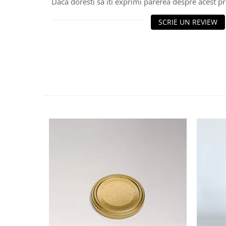
HOME & OFFICE Deco
Daca doresti sa iti exprimi parerea despre acest 
SCRIE UN REVIEW