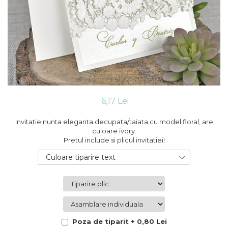
Cutii flori de hartie
Pungi si cutii prajituri
Cutii flori de sapun
Sticle si borcane
Cutii flori mixte
Cutii LUX
Aranjamente tematice
2025 Craciun
1 Martie
2020 Craciun si Anul Nou
6,17 Lei
2021 Crăciun
2022 Crăciun
Invitatie nunta eleganta decupata/taiata cu model floral, are
2023 Crăciun
culoare ivory.
Pretul include si plicul invitatiei!
8 Martie
Paste
Culoare tiparire text
Toamna și Halloween
Valentine's Day
Buchete extravagante
HOME & OFFICE Deco
Poza de tiparit + 0,80 Lei