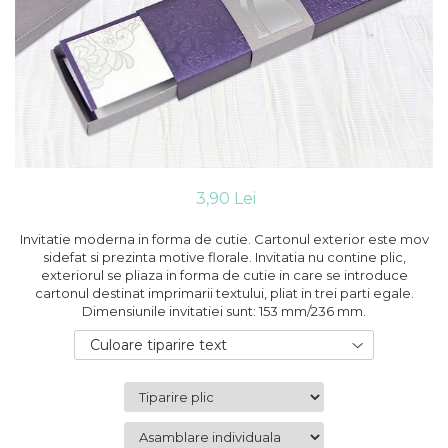
Cutii flori de hartie
Pungi si cutii prajituri
Cutii flori de sapun
Sticle si borcane
Cutii flori mixte
Cutii LUX
Aranjamente tematice
2025 Craciun
1 Martie
2020 Craciun si Anul Nou
3,90 Lei
2021 Crăciun
2022 Crăciun
Invitatie moderna in forma de cutie. Cartonul exterior este mov
2023 Crăciun
sidefat si prezinta motive florale. Invitatia nu contine plic,
exteriorul se pliaza in forma de cutie in care se introduce
8 Martie
cartonul destinat imprimarii textului, pliat in trei parti egale.
Paste
Dimensiunile invitatiei sunt: 153 mm/236 mm.
Toamna și Halloween
Culoare tiparire text
Valentine's Day
Buchete extravagante
HOME & OFFICE Deco