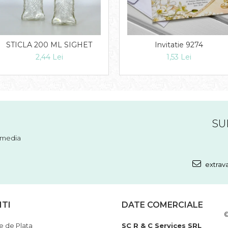
STICLA 200 ML SIGHET
Invitatie 9274
2,44 Lei
1,53 Lei
SU
l media
extrav
NTI
DATE COMERCIALE
©
 de Plata
SC R & C Services SRL