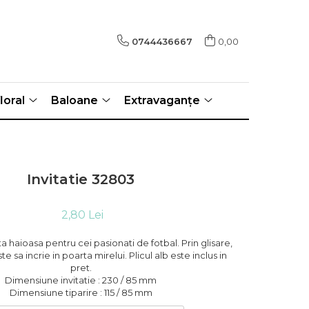
0744436667
0,00
loral
Baloane
Extravaganțe
Invitatie 32803
2,80 Lei
ta haioasa pentru cei pasionati de fotbal. Prin glisare,
e sa incrie in poarta mirelui. Plicul alb este inclus in
pret.
Dimensiune invitatie : 230 / 85 mm
Dimensiune tiparire : 115 / 85 mm