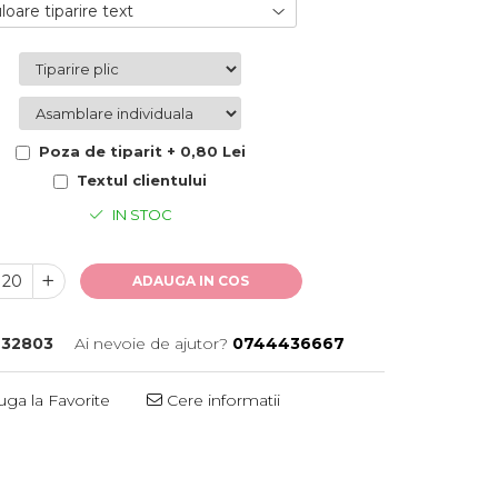
loare tiparire text
Poza de tiparit + 0,80 Lei
Textul clientului
IN STOC
ADAUGA IN COS
32803
Ai nevoie de ajutor?
0744436667
ga la Favorite
Cere informatii