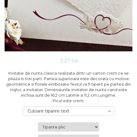
Cutii flori de hartie
Pungi si cutii prajituri
Cutii flori de sapun
Sticle si borcane
Cutii flori mixte
Cutii LUX
Aranjamente tematice
2025 Craciun
1 Martie
2020 Craciun si Anul Nou
2,27 Lei
2021 Crăciun
2022 Crăciun
Invitatie de nunta clasica realizata dintr-un carton crem ce se
2023 Crăciun
pliaza in trei parti. Partea superioara este decorata cu motive
geometrice si florale embosate.Textul va fi tiparit pe partea din
8 Martie
mijloc a invitatiei. Dimensiunile invitatiei de nunta cand este
Paste
inchisa sunt de 16,2 cm Latime si 11,2 cm Lungime.
Toamna și Halloween
Picul este crem.
Valentine's Day
Culoare tiparire text
Buchete extravagante
HOME & OFFICE Deco