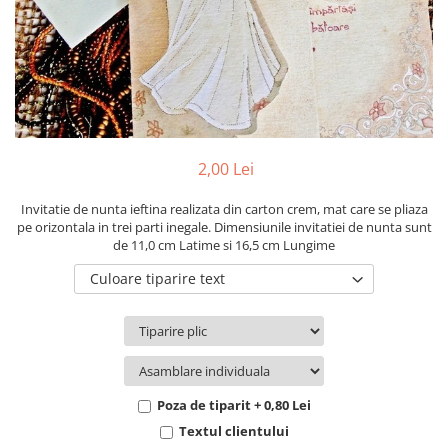
Pachete marturii
Cutii flori de hartie
Pungi si cutii prajituri
Cutii flori de sapun
Sticle si borcane
Cutii flori mixte
Cutii LUX
Aranjamente tematice
2025 Craciun
2,00 Lei
1 Martie
2020 Craciun si Anul Nou
Invitatie de nunta ieftina realizata din carton crem, mat care se pliaza
pe orizontala in trei parti inegale. Dimensiunile invitatiei de nunta sunt
2021 Crăciun
de 11,0 cm Latime si 16,5 cm Lungime
2022 Crăciun
Culoare tiparire text
2023 Crăciun
8 Martie
Paste
Toamna și Halloween
Valentine's Day
Poza de tiparit + 0,80 Lei
Buchete extravagante
Textul clientului