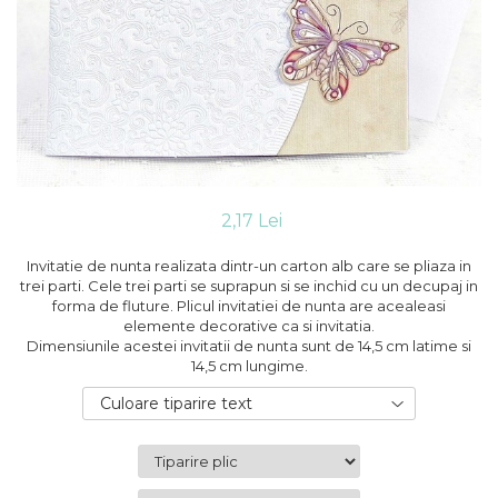
Cutii flori de hartie
Pungi si cutii prajituri
Cutii flori de sapun
Sticle si borcane
Cutii flori mixte
Cutii LUX
Aranjamente tematice
2025 Craciun
1 Martie
2020 Craciun si Anul Nou
2,17 Lei
2021 Crăciun
2022 Crăciun
Invitatie de nunta realizata dintr-un carton alb care se pliaza in
2023 Crăciun
trei parti. Cele trei parti se suprapun si se inchid cu un decupaj in
forma de fluture. Plicul invitatiei de nunta are acealeasi
8 Martie
elemente decorative ca si invitatia.
Paste
Dimensiunile acestei invitatii de nunta sunt de 14,5 cm latime si
Toamna și Halloween
14,5 cm lungime.
Valentine's Day
Culoare tiparire text
Buchete extravagante
HOME & OFFICE Deco