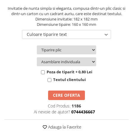
Pachete marturii
Cutii flori de hartie
Invitatie de nunta simpla si eleganta, compusa dintr-un plic clasic si
Pungi si cutii prajituri
dintr-un carton cu un cadrant auriu, care este destinat textului.
Cutii flori de sapun
Sticle si borcane
Dimensiune invitatie: 182 x 182 mm
Cutii flori mixte
Dimensiune tipaire: 160 x 160 mm
Cutii LUX
Culoare tiparire text
Aranjamente tematice
2025 Craciun
1 Martie
2020 Craciun si Anul Nou
2021 Crăciun
Poza de tiparit + 0,80 Lei
2022 Crăciun
Textul clientului
2023 Crăciun
8 Martie
CERE OFERTA
Paste
Cod Produs:
1186
Toamna și Halloween
Ai nevoie de ajutor?
0744436667
Valentine's Day
Buchete extravagante
Adauga la Favorite