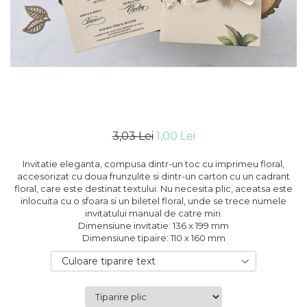
Cutii flori de hartie
Pungi si cutii prajituri
Cutii flori de sapun
Sticle si borcane
Cutii flori mixte
Cutii LUX
Aranjamente tematice
2025 Craciun
1 Martie
2020 Craciun si Anul Nou
3,03 Lei
1,00 Lei
2021 Crăciun
2022 Crăciun
Invitatie eleganta, compusa dintr-un toc cu imprimeu floral,
2023 Crăciun
accesorizat cu doua frunzulite si dintr-un carton cu un cadrant
floral, care este destinat textului. Nu necesita plic, aceatsa este
8 Martie
inlocuita cu o sfoara si un biletel floral, unde se trece numele
Paste
invitatului manual de catre miri.
Toamna și Halloween
Dimensiune invitatie: 136 x 199 mm
Dimensiune tipaire: 110 x 160 mm
Valentine's Day
Buchete extravagante
Culoare tiparire text
HOME & OFFICE Deco