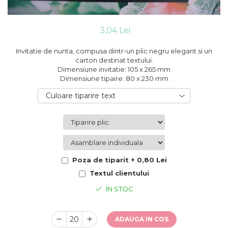
Cutii flori de hartie
Pungi si cutii prajituri
Cutii flori de sapun
Sticle si borcane
Cutii flori mixte
3,04 Lei
Cutii LUX
Invitatie de nunta, compusa dintr-un plic negru elegant si un
Aranjamente tematice
carton destinat textului.
2025 Craciun
Dimensiune invitatie: 105 x 265 mm
Dimensiune tipaire: 80 x 230 mm
1 Martie
2020 Craciun si Anul Nou
Culoare tiparire text
2021 Crăciun
2022 Crăciun
2023 Crăciun
8 Martie
Paste
Poza de tiparit + 0,80 Lei
Toamna și Halloween
Textul clientului
Valentine's Day
IN STOC
Buchete extravagante
HOME & OFFICE Deco
ADAUGA IN COS