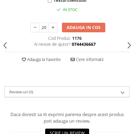
HOME & OFFICE Deco
Textul clientului
IN STOC
ADAUGA IN COS
Cod Produs:
1176
Ai nevoie de ajutor?
0744436667
Adauga la Favorite
Cere informatii
Review-uri
(0)
Daca doresti sa iti exprimi parerea despre acest produs
poti adauga un review.
SCRIE UN REVIEW