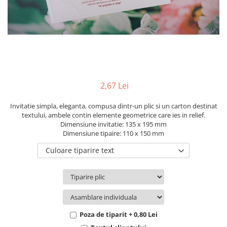
Pachete marturii
Cutii flori de hartie
Pungi si cutii prajituri
Cutii flori de sapun
Sticle si borcane
Cutii flori mixte
Cutii LUX
Aranjamente tematice
2025 Craciun
2,67 Lei
1 Martie
2020 Craciun si Anul Nou
Invitatie simpla, eleganta, compusa dintr-un plic si un carton destinat
textului, ambele contin elemente geometrice care ies in relief.
2021 Crăciun
Dimensiune invitatie: 135 x 195 mm
2022 Crăciun
Dimensiune tipaire: 110 x 150 mm
2023 Crăciun
Culoare tiparire text
8 Martie
Paste
Toamna și Halloween
Valentine's Day
Buchete extravagante
Poza de tiparit + 0,80 Lei