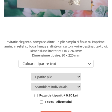
Pachete marturii
Cutii flori de hartie
Pungi si cutii prajituri
Cutii flori de sapun
Sticle si borcane
Cutii flori mixte
Cutii LUX
Aranjamente tematice
2025 Craciun
Invitatie eleganta, compusa dintr-un plic simplu si finut cu imprimeu
1 Martie
auriu, in relief cu foua frunze si dintr-un carton ivoire destinat textului.
Dimensiune invitatie: 110 x 260 mm
2020 Craciun si Anul Nou
Dimensiune tipaire: 80 x 220 mm
2021 Crăciun
Culoare tiparire text
2022 Crăciun
2023 Crăciun
8 Martie
Paste
Toamna și Halloween
Poza de tiparit + 0,80 Lei
Valentine's Day
Textul clientului
Buchete extravagante